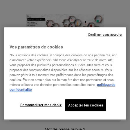
Continuer sans accepter
Connexion
Vos paramètres de cookies
Nous utilisons des cookies, y compris des cookies de nos partenaires, afin
d’améliorer votre expérience utilisateur, d’analyser le trafic de notre site,
Mes Avant-Premières
vous proposer des publicités personnalisées sur des sites tiers et vous
proposer des fonctionnalités disponibles sur les réseaux sociaux. Vous
pouvez gérer à tout moment vos préférences dans les paramétrages des
cookies. Pour en savoir plus sur la manière dont nos partenaires et nous-
E-mail
mêmes utilisons vos données personnelles consultez notre
politique de
confidentialité
Mot de passe
Personnaliser mes choix
Accepter les cookies
CONNEXION
Mot de passe oublié ?